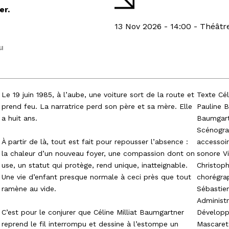
er.
13 Nov 2026 - 14:00 - Théâtr
u
Le 19 juin 1985, à l’aube, une voiture sort de la route et
Texte Cél
prend feu. La narratrice perd son père et sa mère. Elle
Pauline B
a huit ans.
Baumgart
Scénogra
À partir de là, tout est fait pour repousser l’absence :
accessoir
la chaleur d’un nouveau foyer, une compassion dont on
sonore Vi
use, un statut qui protège, rend unique, inatteignable.
Christoph
Une vie d’enfant presque normale à ceci près que tout
chorégrap
ramène au vide.
Sébastien
Administr
C’est pour le conjurer que Céline Milliat Baumgartner
Développ
reprend le fil interrompu et dessine à l’estompe un
Mascaret