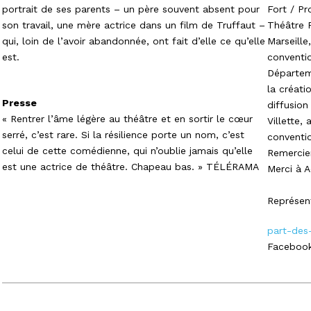
portrait de ses parents – un père souvent absent pour
Fort / P
son travail, une mère actrice dans un film de Truffaut –
Théâtre P
qui, loin de l’avoir abandonnée, ont fait d’elle ce qu’elle
Marseill
est.
conventio
Départem
la créatio
Presse
diffusion
« Rentrer l’âme légère au théâtre et en sortir le cœur
Villette,
serré, c’est rare. Si la résilience porte un nom, c’est
conventio
celui de cette comédienne, qui n’oublie jamais qu’elle
Remercie
est une actrice de théâtre. Chapeau bas. » TÉLÉRAMA
Merci à A
Représent
part-des
Facebook