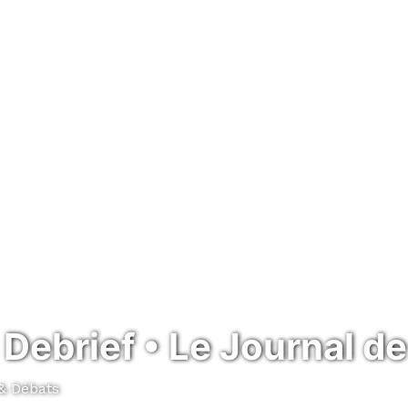
Debrief • Le Journal d
& Débats