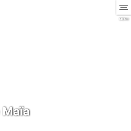
MENU
e Maïa