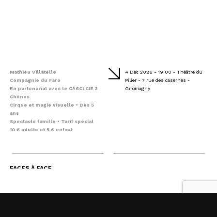
Mathieu Villatelle
4 Déc 2026 - 19:00 - Théâtre du
Compagnie du Faro
Pilier - 7 rue des casernes -
En partenariat avec le CASCI CIE 3
Giromagny
Chênes.
Cirque et magie visuelle • Dès 5
ans
Spectacle famille • Tarif spécial
10 € adulte et 5 € enfant
FACES À FACE
Après Géométrie variable et Ça disparaît ? la Compagnie du Faro
revient à Giromagny avec une nouvelle aventure dédiée aux
jeunes curieux.
Pour cette nouvelle création, Matthieu Villatelle s’associe au