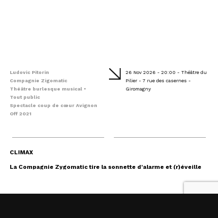
Ludovic Pitorin
26 Nov 2026 - 20:00 - Théâtre du
Compagnie Zigomatic
Pilier - 7 rue des casernes -
Théâtre burlesque musical •
Giromagny
Tout public
Spectacle coup de cœur Avignon
Off 2021
CLIMAX
La Compagnie Zygomatic tire la sonnette d’alarme et (r)éveille
nos consciences avec Climax.
Face aux enjeux brûlants du dérèglement climatique et de la
biodiversité, la troupe choisit une réponse audacieuse : l’humour
scientifiquement absurde.